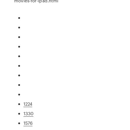
movies-for-ipad.html
1224
1330
1576