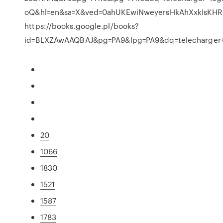
oQ&hl=en&sa=X&ved=0ahUKEwiNweyersHkAhXxkIsK
https://books.google.pl/books?
id=BLXZAwAAQBAJ&pg=PA9&lpg=PA9&dq=telecharger+
20
1066
1830
1521
1587
1783