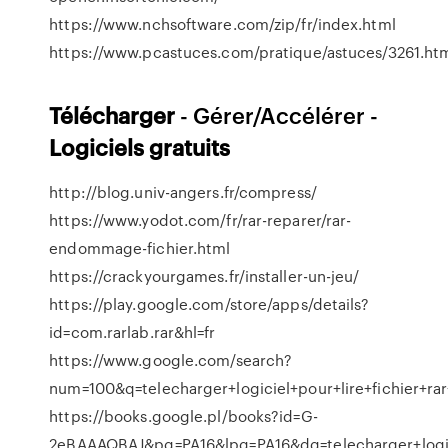
https://www.nchsoftware.com/zip/fr/index.html
https://www.pcastuces.com/pratique/astuces/3261.ht
Télécharger
- Gérer/Accélérer -
Logiciels
gratuits
http://blog.univ-angers.fr/compress/
https://www.yodot.com/fr/rar-reparer/rar-
endommage-fichier.html
https://crackyourgames.fr/installer-un-jeu/
https://play.google.com/store/apps/details?
id=com.rarlab.rar&hl=fr
https://www.google.com/search?
num=100&q=telecharger+logiciel+pour+lire+fichie
https://books.google.pl/books?id=G-
2eBAAAQBAJ&pg=PA16&lpg=PA16&dq=telecharger+logic