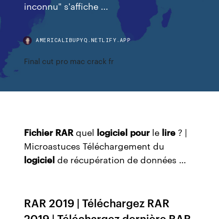
inconnu" s'affiche ...
AMERICALIBUPYQ.NETLIFY.APP
Final cut pro mac crack fr
Fichier
RAR
quel
logiciel
pour
le
lire
? |
Microastuces Téléchargement du
logiciel
de récupération de données …
RAR 2019 | Téléchargez RAR
2019 | Téléchargez dernière RAR