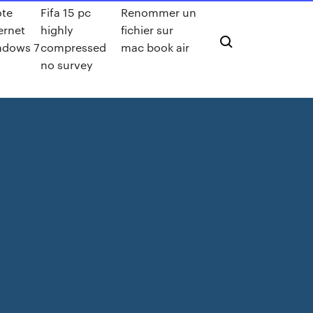
ote
Fifa 15 pc
Renommer un
ernet
highly
fichier sur
ndows 7
compressed
mac book air
no survey