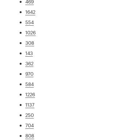
469
1642
554
1026
308
143
362
970
584
1226
1137
250
704
808