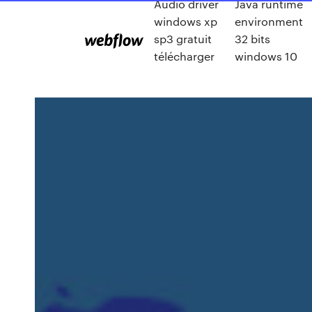
Audio driver
Java runtime
windows xp
environment
sp3 gratuit
32 bits
télécharger
windows 10