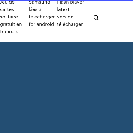
Jeu de
Samsung
Flash player
cartes
kies 3
latest
solitaire
télécharger
version
gratuit en
for android
télécharger
francais