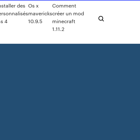
taller des
Os x
Comment
rsonnalisés
mavericks
créer un mod
ms 4
10.9.5
minecraft
1.11.2