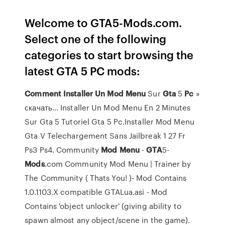
Welcome to GTA5-Mods.com.
Select one of the following
categories to start browsing the
latest GTA 5 PC mods:
Comment
Installer
Un
Mod
Menu
Sur
Gta
5
Pc
»
скачать… Installer Un Mod Menu En 2 Minutes
Sur Gta 5 Tutoriel Gta 5 Pc.Installer Mod Menu
Gta V Telechargement Sans Jailbreak 1 27 Fr
Ps3 Ps4. Community
Mod
Menu
-
GTA
5-
Mods
.com Community Mod Menu | Trainer by
The Community ( Thats You! )- Mod Contains
1.0.1103.X compatible GTALua.asi - Mod
Contains 'object unlocker' (giving ability to
spawn almost any object/scene in the game).