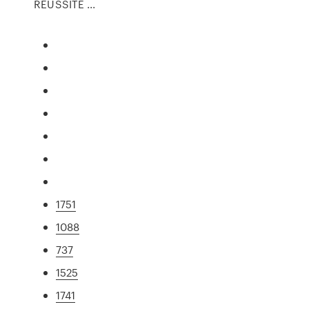
REUSSITE ...
1751
1088
737
1525
1741